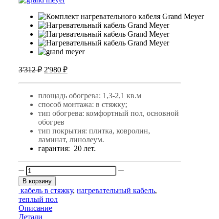
Первоначальная
Текущая
3'312
₽
2'980
₽
цена
цена:
составляла
2'980 ₽.
площадь обогрева: 1,3-2,1 кв.м
3'312 ₽.
способ монтажа: в стяжку;
тип обогрева: комфортный пол, основной
обогрев
тип покрытия: плитка, ковролин,
ламинат, линолеум.
гарантия: 20 лет.
Количество
товара
В корзину
GRAND
кабель в стяжку
,
нагревательный кабель
,
MEYER
теплый пол
THC
Описание
20-
Детали