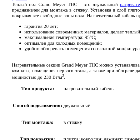
15
Теплый пол Grand Meyer THC – это двужильный
нагреват
(1,3-
предназначен для монтажа в стяжку. Установка в слой плит
2,1
покрывая все свободные зоны пола. Нагревательный кабель 
м2)
гарантия 20 лет;
использование современных материалов, делает теплый
максимальная температура: 95°C;
оптимален для холодных помещений;
удобно обогревать помещения со сложной конфигура
Нагревательные секции Grand Meyer THC можно устанавливат
комнаты, помещения первого этажа, а также при обогреве 
2
мощностью до 230 Вт/м
.
Тип продукта:
нагревательный кабель
Способ подключения:
двужильный
Тип монтажа:
в стяжку
Тип покрытия:
плитка; ковролин; ламинат; линоле