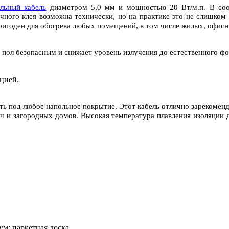
ельный кабель
диаметром 5,0 мм и мощностью 20 Вт/м.п. В соо
очного клея возможна технически, но на практике это не слишком
пригоден для обогрева любых помещений, в том числе жилых, офис
 пол безопасным и снижает уровень излучения до естественного фо
цией.
ь под любое напольное покрытие. Этот кабель отлично зарекоменд
дач и загородных домов. Высокая температура плавления изоляци
ум; паркетная доска