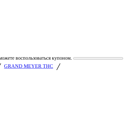
можете воспользоваться купоном.
/
/
GRAND MEYER THС