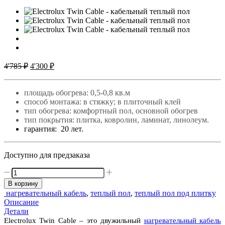
Первоначальная
Текущая
4'785
₽
4'300
₽
цена
цена:
составляла
4'300 ₽.
площадь обогрева: 0,5-0,8 кв.м
4'785 ₽.
способ монтажа: в стяжку; в плиточный клей
тип обогрева: комфортный пол, основной обогрев
тип покрытия: плитка, ковролин, ламинат, линолеум.
гарантия: 20 лет.
Доступно для предзаказа
Количество
товара
В корзину
ELECTROLUX
нагревательный кабель
,
теплый пол
,
теплый пол под плитку
TWIN
Описание
CABLE
Детали
ETC
Electrolux Twin Cable – это двужильный
нагревательный кабель