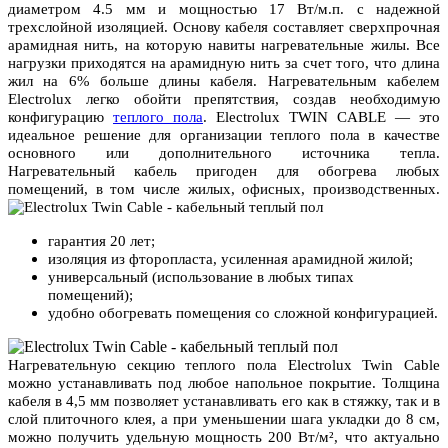
2-
диаметром 4.5 мм и мощностью 17 Вт/м.п. с надежной
17-
трехслойной изоляцией. Основу кабеля составляет сверхпрочная
100
арамидная нить, на которую навиты нагревательные жилы. Все
нагрузки приходятся на арамидную нить за счет того, что длина
жил на 6% больше длины кабеля. Нагревательным кабелем
Electrolux легко обойти препятствия, создав необходимую
конфигурацию
теплого пола
. Electrolux TWIN CABLE — это
идеальное решение для организации теплого пола в качестве
основного или дополнительного источника тепла.
Нагревательный кабель пригоден для обогрева любых
помещений, в том числе жилых, офисных, производственных.
гарантия 20 лет;
изоляция из фторопласта, усиленная арамидной жилой
;
универсальный (использование в любых типах
помещений);
удобно обогревать помещения со сложной конфигурацией.
Нагревательную секцию теплого пола Electrolux Twin Cable
можно устанавливать под любое напольное покрытие. Толщина
кабеля в 4,5 мм позволяет устанавливать его как в стяжку, так и в
слой плиточного клея, а при уменьшении шага укладки до 8 см,
можно получить удельную мощность 200 Вт/м², что актуально