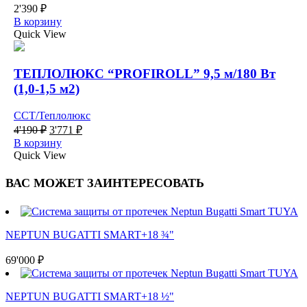
2'390
₽
В корзину
Quick View
ТЕПЛОЛЮКС “PROFIROLL” 9,5 м/180 Вт
(1,0-1,5 м2)
ССТ/Теплолюкс
Первоначальная
Текущая
4'190
₽
3'771
₽
цена
цена:
В корзину
составляла
3'771 ₽.
Quick View
4'190 ₽.
ВАС МОЖЕТ ЗАИНТЕРЕСОВАТЬ
NEPTUN BUGATTI SMART+18 ¾"
69'000
₽
NEPTUN BUGATTI SMART+18 ½"