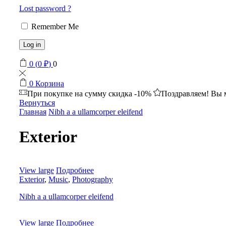
Lost password ?
Remember Me
Log in
0
(
0
₽
)
0
0
Корзина
При покупке на сумму
скидка -10%
Поздравляем! Вы 
Вернуться
Главная
Nibh a a ullamcorper eleifend
Exterior
View large
Подробнее
Exterior
,
Music
,
Photography
Nibh a a ullamcorper eleifend
View large
Подробнее