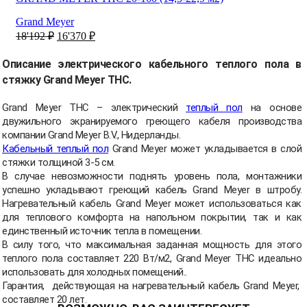
Grand Meyer
Первоначальная
Текущая
18'192
₽
16'370
₽
цена
цена:
составляла
16'370 ₽.
Описание электрического кабельного теплого пола в
18'192 ₽.
стяжку Grand Meyer THC.
Grand Meyer THC – электрический
теплый пол
на основе
двужильного экранируемого греющего кабеля производства
компании Grand Meyer B.V., Нидерланды.
Кабельный теплый пол
Grand Meyer может укладывается в слой
стяжки толщиной 3-5 см.
В случае невозможности поднять уровень пола, монтажники
успешно укладывают греющий кабель Grand Meyer в штробу.
Нагревательный кабель Grand Meyer
может использоваться как
для теплового комфорта на напольном покрытии, так и как
единственный источник тепла в помещении.
В силу того, что максимальная заданная мощность для этого
теплого пола составляет 220 Вт/м2, Grand Meyer THC идеально
использовать для холодных помещений..
Гарантия, действующая на нагревательный кабель Grand Meyer,
составляет 20 лет.