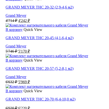
4'047 ₽.
GRAND MEYER THC 20-32 (2,9-4,6 м2)
Grand Meyer
Первоначальная
Текущая
4'714
₽
4'242
₽
цена
цена:
составляла
4'242 ₽.
В корзину
Quick View
4'714 ₽.
GRAND MEYER THC 20-45 (4,1-6,4 м2)
Grand Meyer
Первоначальная
Текущая
5'746
₽
5'170
₽
цена
цена:
составляла
5'170 ₽.
В корзину
Quick View
5'746 ₽.
GRAND MEYER THC 20-57 (5,2-8,1 м2)
Grand Meyer
Первоначальная
Текущая
6'632
₽
5'969
₽
цена
цена:
составляла
5'969 ₽.
В корзину
Quick View
6'632 ₽.
GRAND MEYER THC 20-70 (6,4-10,0 м2)
Первоначальная
Текущая
6'920
₽
6'220
₽