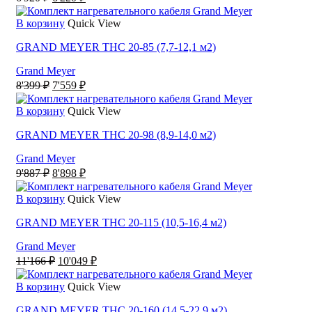
цена
цена:
составляла
6'220 ₽.
В корзину
Quick View
6'920 ₽.
GRAND MEYER THC 20-85 (7,7-12,1 м2)
Grand Meyer
Первоначальная
Текущая
8'399
₽
7'559
₽
цена
цена:
составляла
7'559 ₽.
В корзину
Quick View
8'399 ₽.
GRAND MEYER THC 20-98 (8,9-14,0 м2)
Grand Meyer
Первоначальная
Текущая
9'887
₽
8'898
₽
цена
цена:
составляла
8'898 ₽.
В корзину
Quick View
9'887 ₽.
GRAND MEYER THC 20-115 (10,5-16,4 м2)
Grand Meyer
Первоначальная
Текущая
11'166
₽
10'049
₽
цена
цена:
составляла
10'049 ₽.
В корзину
Quick View
11'166 ₽.
GRAND MEYER THC 20-160 (14,5-22,9 м2)