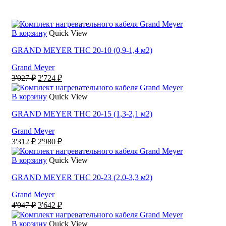
В корзину
Quick View
GRAND MEYER THC 20-10 (0,9-1,4 м2)
Grand Meyer
Первоначальная
Текущая
3'027
₽
2'724
₽
цена
цена:
составляла
2'724 ₽.
В корзину
Quick View
3'027 ₽.
GRAND MEYER THC 20-15 (1,3-2,1 м2)
Grand Meyer
Первоначальная
Текущая
3'312
₽
2'980
₽
цена
цена:
составляла
2'980 ₽.
В корзину
Quick View
3'312 ₽.
GRAND MEYER THC 20-23 (2,0-3,3 м2)
Grand Meyer
Первоначальная
Текущая
4'047
₽
3'642
₽
цена
цена:
составляла
3'642 ₽.
В корзину
Quick View