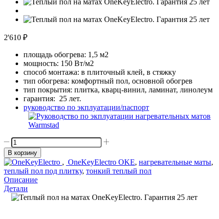
2'610
₽
площадь обогрева: 1,5 м2
мощность: 150 Вт/м2
способ монтажа: в плиточный клей, в стяжку
тип обогрева: комфортный пол, основной обогрев
тип покрытия: плитка, кварц-винил, ламинат, линолеум
гарантия: 25 лет.
руководство по экплуатации/паспорт
Количество
товара
В корзину
OneKeyElectro-
,
OneKeyElectro OKE
,
нагревательные маты
,
225
теплый пол под плитку
,
тонкий теплый пол
Вт/1,5
Описание
м2
Детали