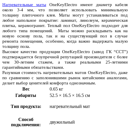
Нагревательные маты
OneKeyElectro имеют диаметр кабеля
около 3-4 мм, что позволяет использовать минимальную
толщину плиточного клея. Маты могут устанавливаться под
любое напольное покрытие: ламинат, линолеум, керамическая
плитка, керамогранит. Теплый пол OneKeyElectro подходит для
любого типа помещений. Маты можно раскладывать как на
новую основу пола, так и на существующий пол в случае
ремонта помещения, особенно, когда важно выдержать малую
толщину пола.
Высокое качество продукции OneKeyElectro (завод ГК “ССТ”)
подтверждается безупречной репутацией производителя с более
чем 30-летним стажем, а также реальными 25-летними
гарантийными обязательствами.
Разумная стоимость нагревательных матов
OneKeyElectro, даже
по сравнению с заполонившими рынок китайскими аналогами,
делает выбор ценителей комфорта однозначным.
Вес
0.65 кг
Габариты
52.5 × 16.5 × 16.5 см
Тип продукта:
нагревательный мат
Способ
двужильный
подключения: