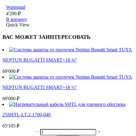
Warmstad
4'290
₽
В корзину
Quick View
ВАС МОЖЕТ ЗАИНТЕРЕСОВАТЬ
NEPTUN BUGATTI SMART+18 ¾"
69'000
₽
NEPTUN BUGATTI SMART+18 ½"
69'000
₽
25SHTL-LT-2-1700-040
65'105
₽
Количество