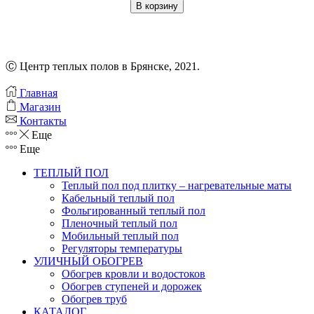
товара
В корзину
OneKeyElectro-
225
Вт/1,5
м2
Ⓒ Центр теплых полов в Брянске, 2021.
Главная
Магазин
Контакты
Еще
Еще
ТЕПЛЫЙ ПОЛ
Теплый пол под плитку – нагревательные маты
Кабельный теплый пол
Фольгированный теплый пол
Пленочный теплый пол
Мобильный теплый пол
Регуляторы температуры
УЛИЧНЫЙ ОБОГРЕВ
Обогрев кровли и водостоков
Обогрев ступеней и дорожек
Обогрев труб
КАТАЛОГ