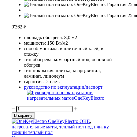
9'362
₽
площадь обогрева: 8,0 м2
мощность: 150 Вт/м2
способ монтажа: в плиточный клей, в
стяжку
тип обогрева: комфортный пол, основной
обогрев
тип покрытия: плитка, кварц-винил,
ламинат, линолеум
гарантия: 25 лет.
руководство по экплуатации/паспорт
Количество
товара
В корзину
OneKeyElectro-
OneKeyElectro OKE
,
1200
нагревательные маты
,
теплый пол под плитку
,
Вт/8,0
тонкий теплый пол
м2