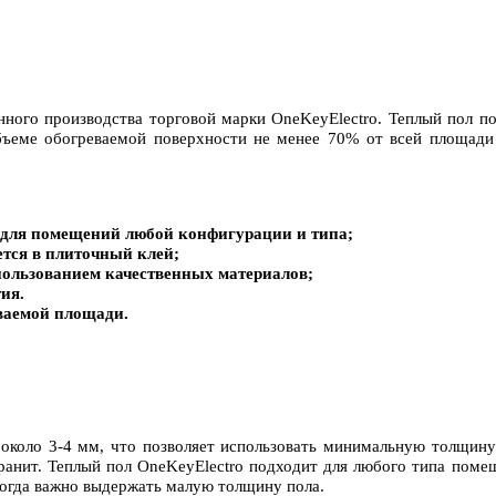
нного производства торговой марки OneKeyElectro. Теплый пол п
ъеме обогреваемой поверхности не менее 70% от всей площади 
я для помещений любой конфигурации и типа;
ется в плиточный клей;
пользованием качественных материалов;
ия.
еваемой площади.
около 3-4 мм, что позволяет использовать минимальную толщину
гранит. Теплый пол OneKeyElectro подходит для любого типа поме
когда важно выдержать малую толщину пола.