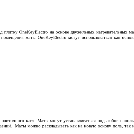
од плитку OneKeyElectro на основе двужильных нагревательных ма
помещения маты OneKeyElectro могут использоваться как основ
 плиточного клея. Маты могут устанавливаться под любое наполь
щений. Маты можно раскладывать как на новую основу пола, так 