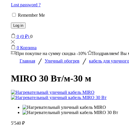
Lost password ?
Remember Me
Log in
0
(
0
₽
)
0
0
Корзина
При покупке на сумму
скидка -10%
Поздравляем! Вы 
/
/
Главная
Уличный обогрев
кабель для уличног
MIRO 30 Вт/м-30 м
5'540
₽