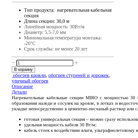
Тип продукта: нагревательная кабельная
секция
Длина секции: 30,0 м
Линейная мощность: 30Вт/м
Диаметр: 5,5-7,0 мм
Минимальная температура монтажа:
-20°С
Срок службы: не менее 20 лет
Количество
товара
В корзину
MIRO
обогрев кровли
,
обогрев ступеней и дорожек
,
30
уличный обогрев
Вт/
Описание
м-30
Детали
м
Нагревательные кабельные секции MIRO с мощностью 30 
образования наледи и сосулек на кровле, в лотках и водос
укладке непосредственно в цементно-песчаный раствор или с
готовая универсальная секция – можно сразу использов
удельная мощность кабеля 30 Вт/м;
кабель стоек к воздействию влаги, ультрафиолетовому