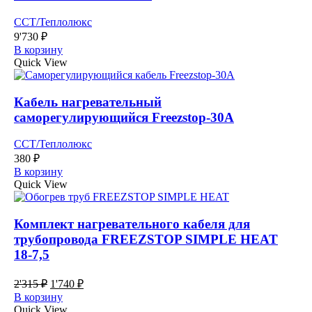
ССТ/Теплолюкс
9'730
₽
В корзину
Quick View
Кабель нагревательный
саморегулирующийся Freezstop-30А
ССТ/Теплолюкс
380
₽
В корзину
Quick View
Комплект нагревательного кабеля для
трубопровода FREEZSTOP SIMPLE HEAT
18-7,5
Первоначальная
Текущая
2'315
₽
1'740
₽
цена
цена:
В корзину
составляла
1'740 ₽.
Quick View