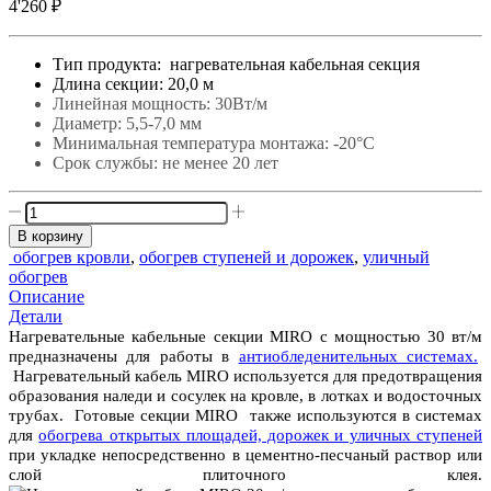
4'260
₽
Тип продукта: нагревательная кабельная секция
Длина секции: 20,0 м
Линейная мощность: 30Вт/м
Диаметр: 5,5-7,0 мм
Минимальная температура монтажа: -20°С
Срок службы: не менее 20 лет
Количество
товара
В корзину
MIRO
обогрев кровли
,
обогрев ступеней и дорожек
,
уличный
30
обогрев
Вт/
Описание
м-20
Детали
м
Нагревательные кабельные секции MIRO с мощностью 30 вт/м
предназначены для работы в
антиобледенительных системах.
Нагревательный кабель MIRO используется для предотвращения
образования наледи и сосулек на кровле, в лотках и водосточных
трубах. Готовые секции MIRO также используются в системах
для
обогрева открытых площадей, дорожек и уличных ступеней
при укладке непосредственно в цементно-песчаный раствор или
слой плиточного клея.