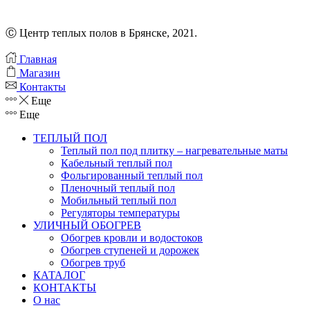
Вт/
м-20
м
Ⓒ Центр теплых полов в Брянске, 2021.
Главная
Магазин
Контакты
Еще
Еще
ТЕПЛЫЙ ПОЛ
Теплый пол под плитку – нагревательные маты
Кабельный теплый пол
Фольгированный теплый пол
Пленочный теплый пол
Мобильный теплый пол
Регуляторы температуры
УЛИЧНЫЙ ОБОГРЕВ
Обогрев кровли и водостоков
Обогрев ступеней и дорожек
Обогрев труб
КАТАЛОГ
КОНТАКТЫ
О нас