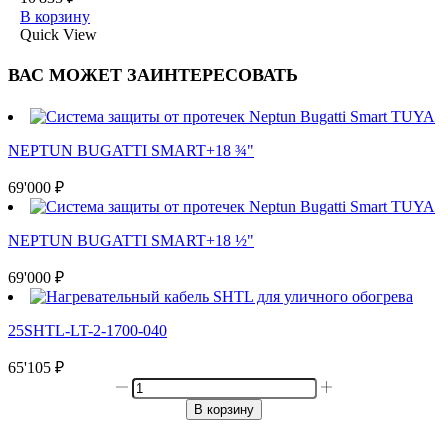
В корзину
Quick View
ВАС МОЖЕТ ЗАИНТЕРЕСОВАТЬ
NEPTUN BUGATTI SMART+18 ¾"
69'000
₽
NEPTUN BUGATTI SMART+18 ½"
69'000
₽
25SHTL-LT-2-1700-040
65'105
₽
Количество
товара
В корзину
MIRO
30