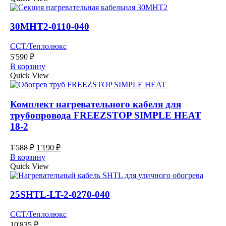
2'315 ₽.
30МНТ2-0110-040
ССТ/Теплолюкс
5'590
₽
В корзину
Quick View
Комплект нагревательного кабеля для
трубопровода FREEZSTOP SIMPLE HEAT
18-2
Первоначальная
Текущая
1'588
₽
1'190
₽
цена
цена:
В корзину
составляла
1'190 ₽.
Quick View
1'588 ₽.
25SHTL-LT-2-0270-040
ССТ/Теплолюкс
10'835
₽