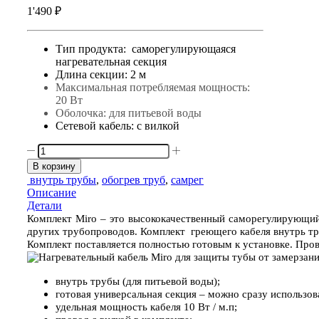
1'490
₽
Тип продукта: саморегулирующаяся
нагревательная секция
Длина секции: 2 м
Максимальная потребляемая мощность:
20 Вт
Оболочка: для питьевой воды
Сетевой кабель: с вилкой
Количество
товара
В корзину
MIRO-
внутрь трубы
,
обогрев труб
,
самрег
10-
Описание
2
Детали
м
Комплект Miro – это высококачественный саморегулирующийс
других трубопроводов. Комплект греющего кабеля внутрь тр
Комплект поставляется полностью готовым к установке. Прово
внутрь трубы (для питьевой воды);
готовая универсальная секция – можно сразу использов
удельная мощность кабеля 10 Вт / м.п;