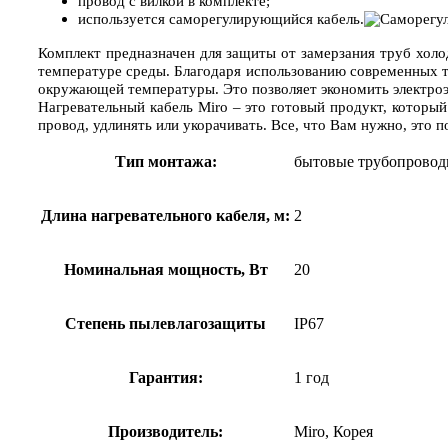
провод с вилкой в комплекте;
используется саморегулирующийся кабель.
Комплект предназначен для защиты от замерзания труб холод
температуре среды. Благодаря использованию современных т
окружающей температуры. Это позволяет экономить электроэ
Нагревательный кабель
Miro
– это готовый продукт, которы
провод, удлинять или укорачивать. Все, что Вам нужно, это 
Тип монтажа:
бытовые трубопровод
Длина нагревательного кабеля, м:
2
Номинальная мощность, Вт
20
Степень пылевлагозащиты
IP67
Гарантия:
1 год
Производитель:
Miro, Корея