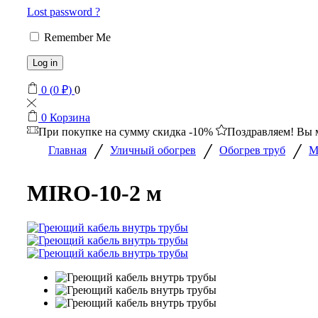
Lost password ?
Remember Me
Log in
0
(
0
₽
)
0
0
Корзина
При покупке на сумму
скидка -10%
Поздравляем! Вы 
/
/
/
Главная
Уличный обогрев
Обогрев труб
M
MIRO-10-2 м