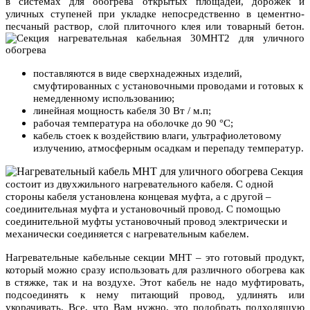
в системах для обогрева открытых площадей, дорожек и
уличных ступеней при укладке непосредственно в цементно-
песчаный раствор, слой плиточного клея или товарный бетон.
поставляются в виде сверхнадежных изделий,
смуфтированных с установочными проводами и готовых к
немедленному использованию;
линейная мощность кабеля 30 Вт / м.п;
рабочая температура на оболочке до 90 °С;
кабель стоек к воздействию влаги, ультрафиолетовому
излучению, атмосферным осадкам и перепаду температур.
Секция
состоит из двухжильного нагревательного кабеля. С одной
стороны кабеля установлена концевая муфта, а с другой –
соединительная муфта и установочный провод. С помощью
соединительной муфты установочный провод электрически и
механически соединяется с нагревательным кабелем.
Нагревательные кабельные секции МНТ – это готовый продукт,
который можно сразу использовать для различного обогрева как
в стяжке, так и на воздухе. Этот кабель не надо муфтировать,
подсоединять к нему питающий провод, удлинять или
укорачивать. Все, что Вам нужно, это подобрать подходящую