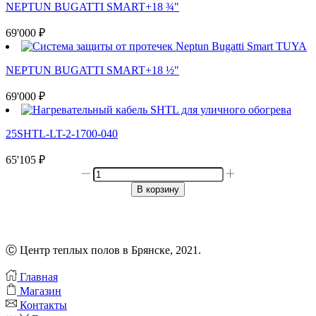
NEPTUN BUGATTI SMART+18 ¾"
69'000
₽
NEPTUN BUGATTI SMART+18 ½"
69'000
₽
25SHTL-LT-2-1700-040
65'105
₽
Количество
товара
В корзину
30МНТ2-
1050-
040
Ⓒ Центр теплых полов в Брянске, 2021.
Главная
Магазин
Контакты