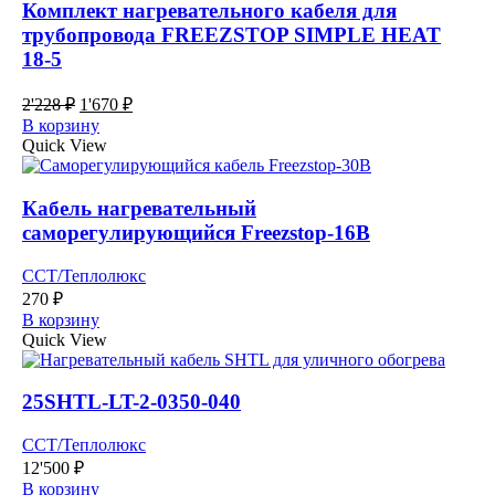
Комплект нагревательного кабеля для
трубопровода FREEZSTOP SIMPLE HEAT
18-5
Первоначальная
Текущая
2'228
₽
1'670
₽
цена
цена:
В корзину
составляла
1'670 ₽.
Quick View
2'228 ₽.
Кабель нагревательный
саморегулирующийся Freezstop-16B
ССТ/Теплолюкс
270
₽
В корзину
Quick View
25SHTL-LT-2-0350-040
ССТ/Теплолюкс
12'500
₽
В корзину