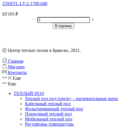
25SHTL-LT-2-1700-040
65'105
₽
Количество
товара
В корзину
ТЕПЛОЛЮКС
"PROFIROLL"
129,0
м/2250
Вт
Ⓒ Центр теплых полов в Брянске, 2021.
(12,5-
18,8
Главная
м2)
Магазин
Контакты
Еще
Еще
ТЕПЛЫЙ ПОЛ
Теплый пол под плитку – нагревательные маты
Кабельный теплый пол
Фольгированный теплый пол
Пленочный теплый пол
Мобильный теплый пол
Регуляторы температуры