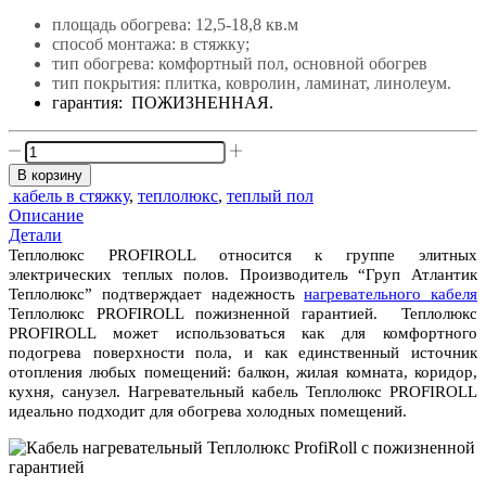
составляла
21'861 ₽.
площадь обогрева: 12,5-18,8 кв.м
24'290 ₽.
способ монтажа: в стяжку;
тип обогрева: комфортный пол, основной обогрев
тип покрытия: плитка, ковролин, ламинат, линолеум.
гарантия: ПОЖИЗНЕННАЯ.
Количество
товара
В корзину
ТЕПЛОЛЮКС
кабель в стяжку
,
теплолюкс
,
теплый пол
"PROFIROLL"
Описание
129,0
Детали
м/2250
Теплолюкс PROFIROLL относится к группе элитных
Вт
электрических теплых полов. Производитель “Груп Атлантик
(12,5-
Теплолюкс” подтверждает надежность
нагревательного кабеля
18,8
Теплолюкс PROFIROLL пожизненной гарантией. Теплолюкс
м2)
PROFIROLL может использоваться как для комфортного
подогрева поверхности пола, и как единственный источник
отопления любых помещений: балкон, жилая комната, коридор,
кухня, санузел. Нагревательный кабель Теплолюкс PROFIROLL
идеально подходит для обогрева холодных помещений.