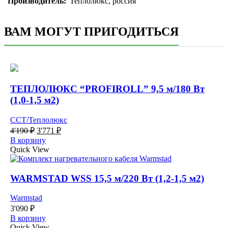
Производитель:
Теплолюкс, россия
ВАМ МОГУТ ПРИГОДИТЬСЯ
ТЕПЛОЛЮКС “PROFIROLL” 9,5 м/180 Вт
(1,0-1,5 м2)
ССТ/Теплолюкс
Первоначальная
Текущая
4'190
₽
3'771
₽
цена
цена:
В корзину
составляла
3'771 ₽.
Quick View
4'190 ₽.
WARMSTAD WSS 15,5 м/220 Вт (1,2-1,5 м2)
Warmstad
3'090
₽
В корзину
Quick View