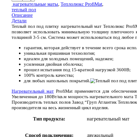
ТЕПЛОЛЮКС
нагревательные маты
,
Теплолюкс ProfiMat
,
PROFIMAT
теплый пол
900
Описание
Вт/5,0
Детали
кв.м
Теплый пол под плитку нагревательный мат Теплолюкс Profi
позволяет использовать минимальную толщину плиточного к
толщиной 3-5 см. Система может использоваться под любое п
гарантия, которая действует в течение всего срока испо
уникальная пришивная технология;
идеален для холодных помещений, надежен;
усиленная двойная оболочка;
прошел испытания под 15-кратной нагрузкой 3600В;
100% контроль качества;
для любых напольных покрытий
.
Нагревательный мат
ProfiMat применяется для обеспечени
Увеличенная до 180Вт/кв.м мощность нагревательного мата 
Производитель теплых полов Завод “Груп Атлантик Теплолюк
производителя на весь жизненный цикл изделия.
Тип продукта:
нагревательный мат
Способ подключения:
двужильный