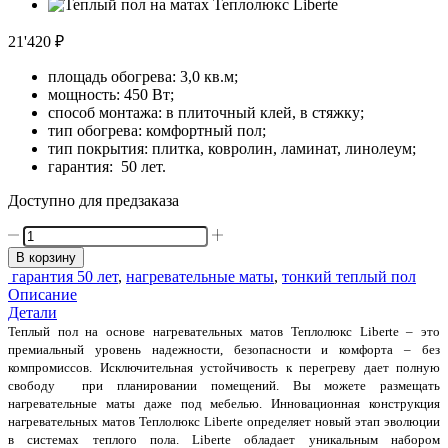
21'420
₽
площадь обогрева: 3,0 кв.м;
мощность: 450 Вт;
способ монтажа: в плиточный клей, в стяжку;
тип обогрева: комфортный пол;
тип покрытия: плитка, ковролин, ламинат, линолеум;
гарантия: 50 лет.
Доступно для предзаказа
Количество
товара
В корзину
ТЕПЛОЛЮКС
гарантия 50 лет
,
нагревательные маты
,
тонкий теплый пол
LIBERTE
Описание
450
Детали
Вт/3,0
Теплый пол на основе нагревательных матов Теплолюкс Liberte – это
кв.м
премиальный уровень надежности, безопасности и комфорта – без
компромиссов. Исключительная устойчивость к перегреву дает полную
свободу при планировании помещений. Вы можете размещать
нагревательные маты даже под мебелью. Инновационная конструкция
нагревательных матов Теплолюкс Liberte определяет новый этап эволюции
в системах теплого пола. Liberte обладает уникальным набором