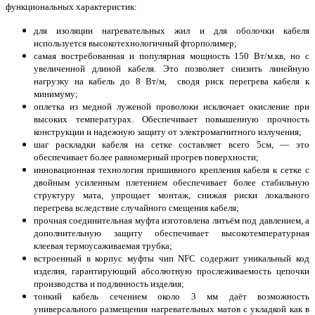
функциональных характеристик:
для изоляции нагревательных жил и для оболочки кабеля
используется высокотехнологичный фторполимер;
самая востребованная и популярная мощность 150 Вт/м.кв, но с
увеличенной длиной кабеля. Это позволяет снизить линейную
нагрузку на кабель до 8 Вт/м, сводя риск перегрева кабеля к
минимуму;
оплетка из медной луженой проволоки исключает окисление при
высоких температурах. Обеспечивает повышенную прочность
конструкции и надежную защиту от электромагнитного излучения;
шаг раскладки кабеля на сетке составляет всего 5см, — это
обеспечивает более равномерный прогрев поверхности;
инновационная технология пришивного крепления кабеля к сетке с
двойным усиленным плетением обеспечивает более стабильную
структуру мата, упрощает монтаж, снижая риски локального
перегрева вследствие случайного смещения кабеля;
прочная соединительная муфта изготовлена литьём под давлением, а
дополнительную защиту обеспечивает высокотемпературная
клеевая термоусаживаемая трубка;
встроенный в корпус муфты чип NFC содержит уникальный код
изделия, гарантирующий абсолютную прослеживаемость цепочки
производства и подлинность изделия;
тонкий кабель сечением около 3 мм даёт возможность
универсального размещения нагревательных матов с укладкой как в