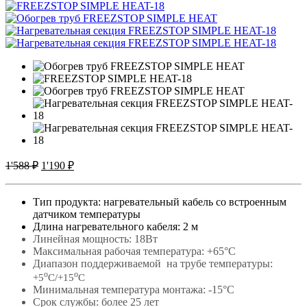
Первоначальная
Текущая
1'588
₽
1'190
₽
цена
цена:
составляла
1'190 ₽.
Тип продукта: нагревательный кабель со встроенным
1'588 ₽.
датчиком температуры
Длина нагревательного кабеля: 2 м
Линейная мощность: 18Вт
Максимальная рабочая температура: +65°С
Диапазон поддерживаемой на трубе температуры:
о
о
+5
С/+15
С
Минимальная температура монтажа: -15°С
Срок службы: более 25 лет