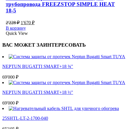
трубопровода FREEZSTOP SIMPLE HEAT
18-5
Первоначальная
Текущая
2'228
₽
1'670
₽
цена
цена:
В корзину
составляла
1'670 ₽.
Quick View
2'228 ₽.
ВАС МОЖЕТ ЗАИНТЕРЕСОВАТЬ
NEPTUN BUGATTI SMART+18 ¾"
69'000
₽
NEPTUN BUGATTI SMART+18 ½"
69'000
₽
25SHTL-LT-2-1700-040
65'105
₽