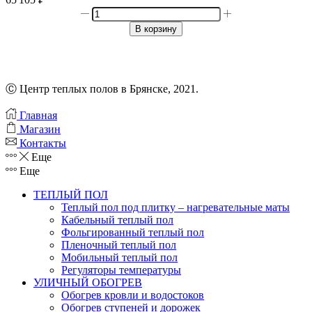
Количество
товара
В корзину
Комплект
нагревательного
кабеля
для
трубопровода
Ⓒ Центр теплых полов в Брянске, 2021.
FREEZSTOP
SIMPLE
Главная
HEAT
Магазин
18-
Контакты
2
Еще
Еще
ТЕПЛЫЙ ПОЛ
Теплый пол под плитку – нагревательные маты
Кабельный теплый пол
Фольгированный теплый пол
Пленочный теплый пол
Мобильный теплый пол
Регуляторы температуры
УЛИЧНЫЙ ОБОГРЕВ
Обогрев кровли и водостоков
Обогрев ступеней и дорожек