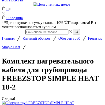
КОНТАКТЫ
0
0
0
Корзина
При покупке на сумму
скидка -10%
Поздравляем! Вы
можете воспользоваться купоном.
Search
input
/
/
/
Главная
Уличный обогрев
Обогрев труб
Freezstop
/
Simple Heat
Комплект нагревательного
кабеля для трубопровода
FREEZSTOP SIMPLE HEAT
18-2
Скидка!