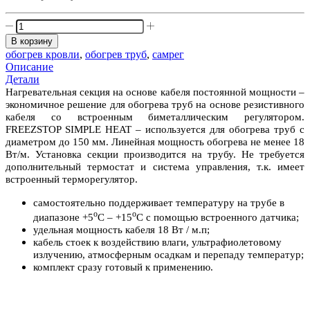
Количество
товара
В корзину
Комплект
обогрев кровли
,
обогрев труб
,
самрег
нагревательного
Описание
кабеля
Детали
для
Нагревательная секция на основе кабеля постоянной мощности –
трубопровода
экономичное решение для обогрева труб на основе резистивного
FREEZSTOP
кабеля со встроенным биметаллическим регулятором.
SIMPLE
FREEZSTOP SIMPLE HEAT – используется для обогрева труб с
HEAT
диаметром до 150 мм. Линейная мощность обогрева не менее 18
18-
Вт/м. Установка секции производится на трубу. Не требуется
2
дополнительный термостат и система управления, т.к. имеет
встроенный терморегулятор.
самостоятельно поддерживает температуру на трубе в
о
о
диапазоне +5
С – +15
С с помощью встроенного датчика;
удельная мощность кабеля 18 Вт / м.п;
кабель стоек к воздействию влаги, ультрафиолетовому
излучению, атмосферным осадкам и перепаду температур;
комплект сразу готовый к применению.