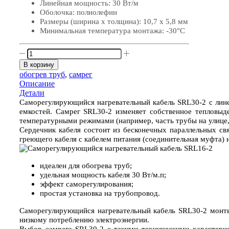
Линейная мощность: 30 Вт/м
Оболочка: полиолефин
Размеры (ширина х толщина): 10,7 х 5,8 мм
Минимальная температура монтажа: -30°С
Количество
товара
В корзину
Кабель
обогрев труб
,
самрег
нагревательный
Описание
саморегулирующийся
Детали
SRL
Саморегулирующийся нагревательный кабель SRL30-2 с лине
30-
емкостей. Самрег SRL30-2 изменяет собственное тепловыд
2
температурными режимами (например, часть трубы на улице, 
Сердечник кабеля состоит из бесконечных параллельных свя
греющего кабеля с кабелем питания (соединительная муфта)
идеален для обогрева труб;
удельная мощность кабеля 30 Вт/м.п;
эффект саморегулирования;
простая установка на трубопровод.
Саморегулирующийся нагревательный кабель SRL30-2 монти
низкому потреблению электроэнергии.