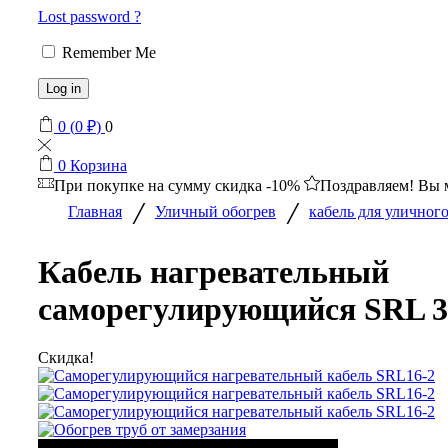
Lost password ?
Remember Me
Log in
0
(
0
₽
)
0
0
Корзина
При покупке на сумму
скидка -10%
Поздравляем! Вы 
/
/
Главная
Уличный обогрев
кабель для уличног
Кабель нагревательный
саморегулирующийся SRL 3
Скидка!