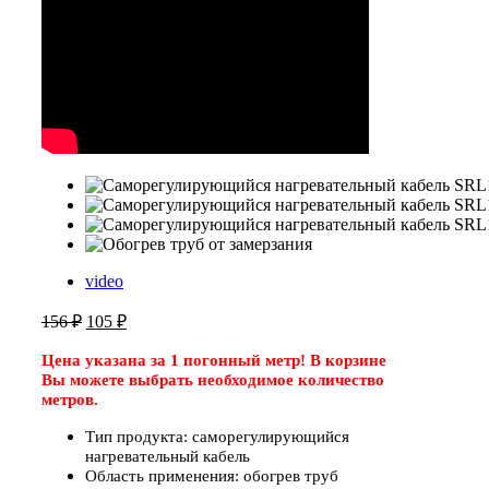
video
Первоначальная
Текущая
156
₽
105
₽
цена
цена:
составляла
105 ₽.
Цена указана за 1 погонный метр! В корзине
156 ₽.
Вы можете выбрать необходимое количество
метров.
Тип продукта: саморегулирующийся
нагревательный кабель
Область применения: обогрев труб