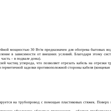
йной мощностью 30 Вт/м предназначен для обогрева бытовых вод
еление в зависимости от внешних условий. Благодаря этому си
часть – в подвале дома).
зей частиц углерода, что позволяет отрезать кабель на отрезки
 и герметичной заделки противоположной стороны кабеля (концевая
руется на трубопровод с помощью пластиковых стяжек. Поверх ка