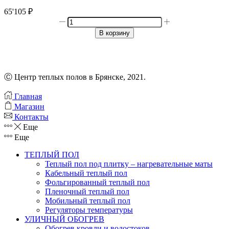
65'105
₽
Количество
товара
В корзину
ГРЕЙКА
300
Вт/2,0
кв.м
Ⓒ Центр теплых полов в Брянске, 2021.
Главная
Магазин
Контакты
Еще
Еще
ТЕПЛЫЙ ПОЛ
Теплый пол под плитку – нагревательные маты
Кабельный теплый пол
Фольгированный теплый пол
Пленочный теплый пол
Мобильный теплый пол
Регуляторы температуры
УЛИЧНЫЙ ОБОГРЕВ
Обогрев кровли и водостоков