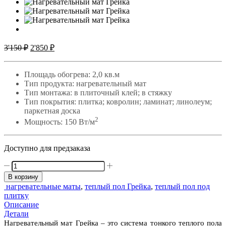
Первоначальная
Текущая
3'150
₽
2'850
₽
цена
цена:
составляла
2'850 ₽.
Площадь обогрева: 2,0 кв.м
3'150 ₽.
Тип продукта: нагревательный мат
Тип монтажа: в плиточный клей;
в стяжку
Тип покрытия: плитка;
ковролин;
ламинат;
линолеум;
паркетная доска
2
Мощность: 150 Вт/м
Доступно для предзаказа
Количество
товара
В корзину
ГРЕЙКА
нагревательные маты
,
теплый пол Грейка
,
теплый пол под
300
плитку
Вт/2,0
Описание
кв.м
Детали
Нагревательный мат Грейка – это система тонкого теплого пола