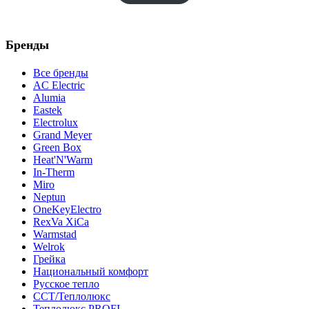
Бренды
Все бренды
AC Electric
Alumia
Eastek
Electrolux
Grand Meyer
Green Box
Heat'N'Warm
In-Therm
Miro
Neptun
OneKeyElectro
RexVa XiCa
Warmstad
Welrok
Грейка
Национальный комфорт
Русское тепло
ССТ/Теплолюкс
Теплолюкс PROFI