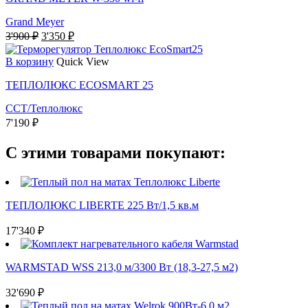
Grand Meyer
Первоначальная
Текущая
3'900
₽
3'350
₽
цена
цена:
составляла
3'350 ₽.
В корзину
Quick View
3'900 ₽.
ТЕПЛОЛЮКС ECOSMART 25
ССТ/Теплолюкс
7'190
₽
С этими товарами покупают:
ТЕПЛОЛЮКС LIBERTE 225 Вт/1,5 кв.м
17'340
₽
WARMSTAD WSS 213,0 м/3300 Вт (18,3-27,5 м2)
32'690
₽