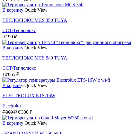
цена
цена:
составляла
7'459 ₽.
В корзину
Quick View
8'775 ₽.
ТЕПЛОЛЮКС MCS 350 TUYA
ССТ/Теплолюкс
9'190
₽
В корзину
Quick View
ТЕПЛОЛЮКС MCS 540 TUYA
ССТ/Теплолюкс
10'065
₽
В корзину
Quick View
ELECTROLUX ETS-16W
Electrolux
Первоначальная
Текущая
7'000
₽
6'300
₽
цена
цена:
составляла
6'300 ₽.
В корзину
Quick View
7'000 ₽.
GRAND MEYER W-350 wi-fi