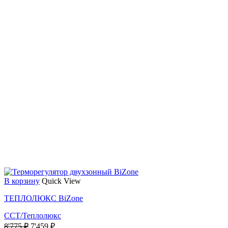
В корзину
Quick View
ТЕПЛОЛЮКС BiZone
ССТ/Теплолюкс
Первоначальная
Текущая
8'775
₽
7'459
₽