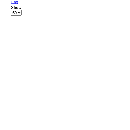
List
Show