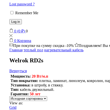
Lost password ?
Remember Me
Log in
0
(
0
₽
)
0
0
Корзина
При покупке на сумму
скидка -10%
Поздравляем! Вы 
Главная
теплый пол
нагревательный кабель
Welrok RD2s
Вернуться
Мощность:
20 Вт/м.п
Тип покрытия:
плитка, ламинат, линолеум, ковролин, па
Установка:
в штробу, в стяжку.
Тип:
кабель двужильный.
Гарантия:
50 лет
View as:
Grid