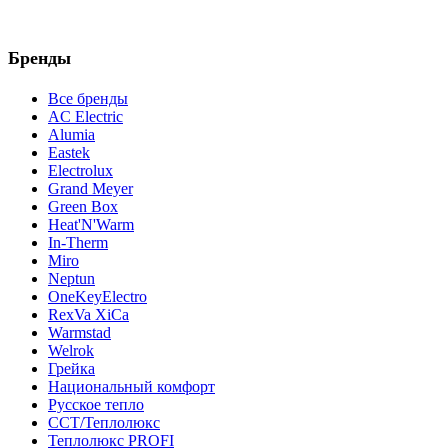
Бренды
Все бренды
AC Electric
Alumia
Eastek
Electrolux
Grand Meyer
Green Box
Heat'N'Warm
In-Therm
Miro
Neptun
OneKeyElectro
RexVa XiCa
Warmstad
Welrok
Грейка
Национальный комфорт
Русское тепло
ССТ/Теплолюкс
Теплолюкс PROFI