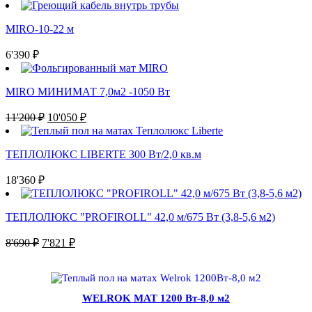
MIRO-10-22 м
6'390
₽
MIRO МИНИМАТ 7,0м2 -1050 Вт
П
Т
11'200
₽
10'050
₽
е
е
р
к
в
у
ТЕПЛОЛЮКС LIBERTE 300 Вт/2,0 кв.м
о
щ
н
а
18'360
₽
а
я
ч
ц
а
е
ТЕПЛОЛЮКС "PROFIROLL" 42,0 м/675 Вт (3,8-5,6 м2)
л
н
П
ь
Т
а
8'690
₽
7'821
₽
е
н
е
:
р
а
к
1
в
я
у
0
о
ц
щ
'
WELROK MAT 1200 Вт-8,0 м2
н
е
а
0