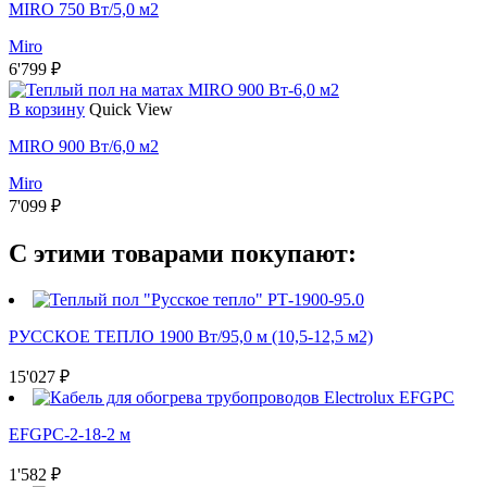
MIRO 750 Вт/5,0 м2
Miro
6'799
₽
В корзину
Quick View
MIRO 900 Вт/6,0 м2
Miro
7'099
₽
С этими товарами покупают:
РУССКОЕ ТЕПЛО 1900 Вт/95,0 м (10,5-12,5 м2)
15'027
₽
EFGPC-2-18-2 м
1'582
₽