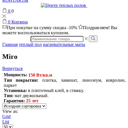
КОНТАКТЫ
0
0
0
Корзина
При покупке на сумму
скидка -10%
Поздравляем! Вы
можете воспользоваться купоном.
Search
input
Главная
теплый пол
нагревательные маты
Miro
Вернуться
Мощность:
150 Вт/кв.м
Тип покрытия:
плитка, ламинат, линолеум, ковролин,
паркет
Установка:
в плиточный клей, в стяжку.
Тип:
мат двужильный.
Гарантия:
25 лет
View as:
Grid
List