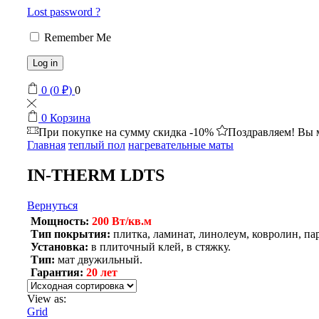
Lost password ?
Remember Me
Log in
0
(
0
₽
)
0
0
Корзина
При покупке на сумму
скидка -10%
Поздравляем! Вы 
Главная
теплый пол
нагревательные маты
IN-THERM LDTS
Вернуться
Мощность:
200 Вт/кв.м
Тип покрытия:
плитка, ламинат, линолеум, ковролин, па
Установка:
в плиточный клей, в стяжку.
Тип:
мат двужильный.
Гарантия:
20 лет
View as:
Grid