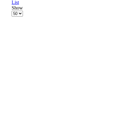
List
Show