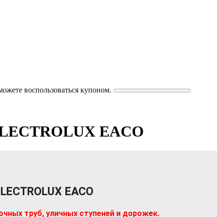
можете воспользоваться купоном.
я ELECTROLUX EACO
ELECTROLUX EACO
очных труб, уличных ступеней и дорожек.