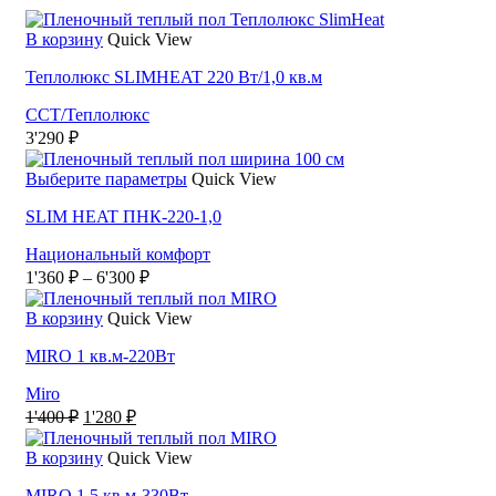
В корзину
Quick View
Теплолюкс SLIMHEAT 220 Вт/1,0 кв.м
ССТ/Теплолюкс
3'290
₽
Этот
Выберите параметры
Quick View
товар
SLIM HEAT ПНК-220-1,0
имеет
несколько
Национальный комфорт
вариаций.
Диапазон
1'360
₽
–
6'300
₽
Опции
цен:
можно
1'360 ₽
выбрать
В корзину
Quick View
–
на
MIRO 1 кв.м-220Вт
странице
6'300 ₽
товара.
Miro
Первоначальная
Текущая
1'400
₽
1'280
₽
цена
цена:
составляла
1'280 ₽.
В корзину
Quick View
1'400 ₽.
MIRO 1,5 кв.м-330Вт