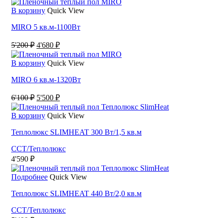
составляла
3'800 ₽.
В корзину
Quick View
4'250 ₽.
MIRO 5 кв.м-1100Вт
Первоначальная
Текущая
5'200
₽
4'680
₽
цена
цена:
составляла
4'680 ₽.
В корзину
Quick View
5'200 ₽.
MIRO 6 кв.м-1320Вт
Первоначальная
Текущая
6'100
₽
5'500
₽
цена
цена:
составляла
5'500 ₽.
В корзину
Quick View
6'100 ₽.
Теплолюкс SLIMHEAT 300 Вт/1,5 кв.м
ССТ/Теплолюкс
4'590
₽
Подробнее
Quick View
Теплолюкс SLIMHEAT 440 Вт/2,0 кв.м
ССТ/Теплолюкс