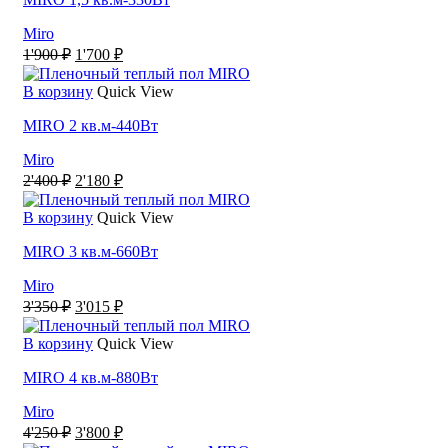
Miro
Первоначальная
Текущая
1'900
₽
1'700
₽
цена
цена:
составляла
1'700 ₽.
В корзину
Quick View
1'900 ₽.
MIRO 2 кв.м-440Вт
Miro
Первоначальная
Текущая
2'400
₽
2'180
₽
цена
цена:
составляла
2'180 ₽.
В корзину
Quick View
2'400 ₽.
MIRO 3 кв.м-660Вт
Miro
Первоначальная
Текущая
3'350
₽
3'015
₽
цена
цена:
составляла
3'015 ₽.
В корзину
Quick View
3'350 ₽.
MIRO 4 кв.м-880Вт
Miro
Первоначальная
Текущая
4'250
₽
3'800
₽
цена
цена: